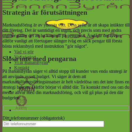
Strategin är förutsättningen
Marknadsföring är av yttersta vikt. Dess syfte är att skapa intäkter till
ditt företag. Det är samtidigt en utgift, och precis som med andra
utgifter gäller det att ha kontroll på pengarna. Ändå är det tyvärr
alltför vanligt att företagare slänger iväg en säck pengar till första
bästa reklambyrå med instruktion ”gör något”.
Vad vi gör
Vad vi gjort
Slösa inte med pengarna
Vi är BananByrån
Kontakt
På BananByrån säger vi alltid stopp till kunder vars enda strategi är
att använda avsatt budget. Vi säger åt dem att
marknadsföringsföringsinsatser är helt värdelösa om det inte finns en
strategi bakom. Därför börjar vi alltid där. Ta kontakt med oss om du
menar allvar med din marknadsföring, och vill gå plus på den där
budgeten.
Ditt telefonnummer (obligatorisk)