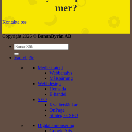
mer?
Kontakta oss
Copyright 2026 ©
BananByrån AB
Vad vi gör
Mediestrategi
Webbanalys
Målspårning
Webbdesign
Hemsida
E-handel
SEO
Kvalitetslänkar
OnPage
Strategisk SEO
Digital annonsering
Google Ads