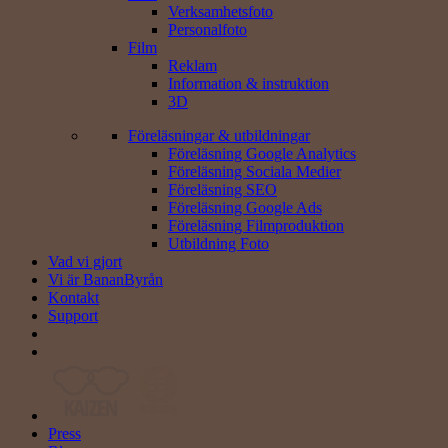
Verksamhets­foto
Personal­foto
Film
Reklam
Information & instruktion
3D
Föreläsningar & utbildningar
Föreläsning Google Analytics
Föreläsning Sociala Medier
Föreläsning SEO
Föreläsning Google Ads
Föreläsning Filmproduktion
Utbildning Foto
Vad vi gjort
Vi är BananByrån
Kontakt
Support
Press