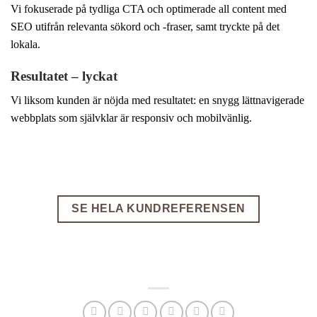
Vi fokuserade på tydliga CTA och optimerade all content med
SEO utifrån relevanta sökord och -fraser, samt tryckte på det
lokala.
Resultatet – lyckat
Nödvändiga
Dessa kakor
Vi liksom kunden är nöjda med resultatet: en snygg lättnavigerade
går inte att
webbplats som självklar är responsiv och mobilvänlig.
välja bort. De
behövs för att
hemsidan
över huvud
taget ska
fungera.
SE HELA KUNDREFERENSEN
Statistik
För att vi ska
kunna
förbättra
hemsidans
funktionalitet
och