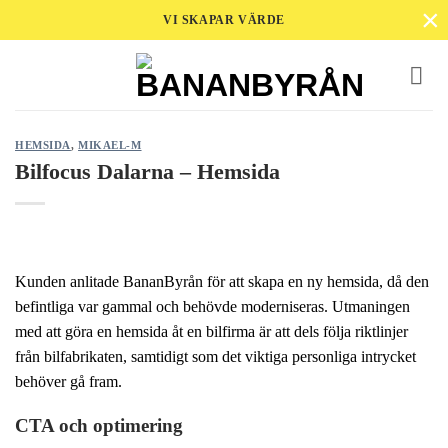
×
Skip
VI SKAPAR VÄRDE
to
content
HEMSIDA
,
MIKAEL-M
Bilfocus Dalarna – Hemsida
Kunden anlitade BananByrån för att skapa en ny hemsida, då den
befintliga var gammal och behövde moderniseras. Utmaningen
med att göra en hemsida åt en bilfirma är att dels följa riktlinjer
från bilfabrikaten, samtidigt som det viktiga personliga intrycket
behöver gå fram.
CTA och optimering