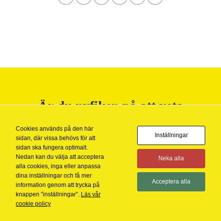
uppbyggnad,
baserat på
hur hemsidan
används.
Upplevelse
För att vår
hemsida ska
prestera så
bra som
Är du nyfiken på att veta
möjligt
under ditt
mer?
besök. Om
Cookies används på den här
du nekar de
Inställningar
sidan, där vissa behövs för att
här kakorna
KONTAKTA OSS
sidan ska fungera optimalt.
kommer viss
Nedan kan du välja att acceptera
Neka alla
funktionalitet
alla cookies, inga eller anpassa
att försvinna
dina inställningar och få mer
från
Acceptera alla
information genom att trycka på
hemsidan.
knappen ”inställningar”.
Läs vår
cookie policy
Copyright 2026 ©
BananByrån AB
Marknadsföring