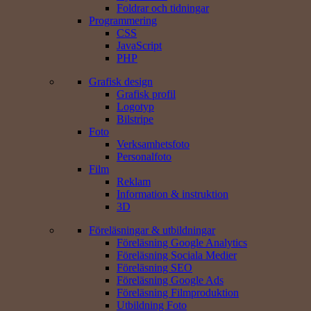
Foldrar och tidningar
Programmering
CSS
JavaScript
PHP
Grafisk design
Grafisk profil
Logotyp
Bilstripe
Foto
Verksamhets­foto
Personal­foto
Film
Reklam
Information & instruktion
3D
Föreläsningar & utbildningar
Föreläsning Google Analytics
Föreläsning Sociala Medier
Föreläsning SEO
Föreläsning Google Ads
Föreläsning Filmproduktion
Utbildning Foto