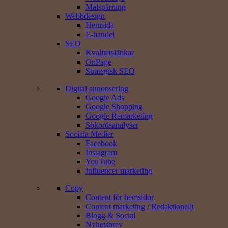
Målspårning
Webbdesign
Hemsida
E-handel
SEO
Kvalitetslänkar
OnPage
Strategisk SEO
Digital annonsering
Google Ads
Google Shopping
Google Remarketing
Sökords­analyser
Sociala Medier
Facebook
Instagram
YouTube
Influencer marketing
Copy
Content för hemsidor
Content marketing / Redaktionellt
Blogg & Social
Nyhetsbrev