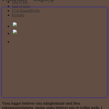
Vad vi gör
Vad vi gjort
Vi är BananByrån
Kontakt
Vissa loggor behöver vara mångbottnade med flera
tolkningsmöjligheter, medan andra behöver tala ett tydligt språk. I