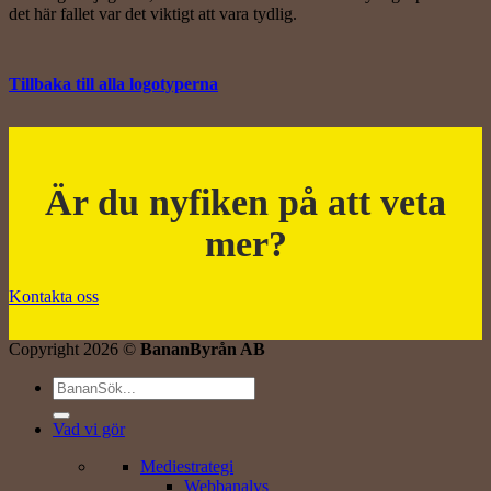
det här fallet var det viktigt att vara tydlig.
Tillbaka till alla logotyperna
Är du nyfiken på att veta
mer?
Kontakta oss
Copyright 2026 ©
BananByrån AB
Vad vi gör
Mediestrategi
Webbanalys