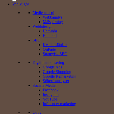
Vad vi gör
Mediestrategi
Webbanalys
Målspårning
Webbdesign
Hemsida
E-handel
SEO
Kvalitetslänkar
OnPage
Strategisk SEO
Digital annonsering
Google Ads
Google Shopping
Google Remarketing
Sökords­analyser
Sociala Medier
Facebook
Instagram
YouTube
Influencer marketing
Copy