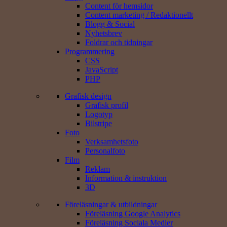
Content för hemsidor
Content marketing / Redaktionellt
Blogg & Social
Nyhetsbrev
Foldrar och tidningar
Programmering
CSS
JavaScript
PHP
Grafisk design
Grafisk profil
Logotyp
Bilstripe
Foto
Verksamhets­foto
Personal­foto
Film
Reklam
Information & instruktion
3D
Föreläsningar & utbildningar
Föreläsning Google Analytics
Föreläsning Sociala Medier