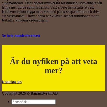
automatiserats. Detta sparar mycket tid för kunden, som annars fått
lägga mer tid på administration. Vårt arbete har resulterat i att
Kitchenwiz kan lägga mer av sin tid på att skapa affärer och driva
sin verksamhet. Utöver detta har vi även skapat funktioner för att
förbättra kundens ordersystem.
Se hela kundreferensen
Är du nyfiken på att veta
mer?
Kontakta oss
Copyright 2026 ©
BananByrån AB