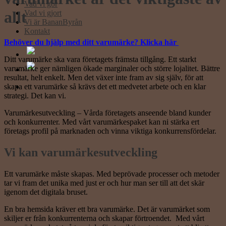
Vad vi gör
allt
Vad vi gjort
Vi är BananByrån
Kontakt
Behöver du hjälp med ditt varumärke? Klicka här
Ditt varumärke ska vara företagets främsta tillgång. Ett starkt
varumärke ger nämligen ökade marginaler och större lojalitet. Bättre
resultat, helt enkelt. Men det växer inte fram av sig själv, för att
skapa ett varumärke så krävs det ett medvetet arbete och en klar
strategi. Det kan vi.
Varumärkesutveckling – Vårda företagets anseende bland kunder
och konkurrenter. Med vårt varumärkespaket kan ni stärka ert
företags profil på marknaden och vinna viktiga konkurrensfördelar.
Vi kan varumärkesutveckling
Ett varumärke måste skapas. Med beprövade processer och metoder
tar vi fram det unika med just er och hur man ser till att det skär
igenom det digitala bruset.
En bra hemsida kräver ett bra varumärke. Det är varumärket som
skiljer er från konkurrenterna och skapar förtroendet. Med vårt