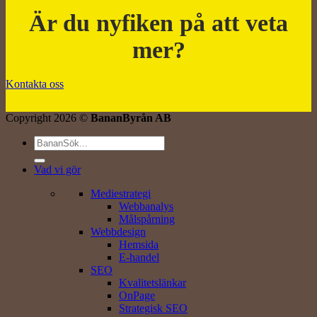
Är du nyfiken på att veta
mer?
Kontakta oss
Copyright 2026 ©
BananByrån AB
Vad vi gör
Mediestrategi
Webbanalys
Målspårning
Webbdesign
Hemsida
E-handel
SEO
Kvalitetslänkar
OnPage
Strategisk SEO