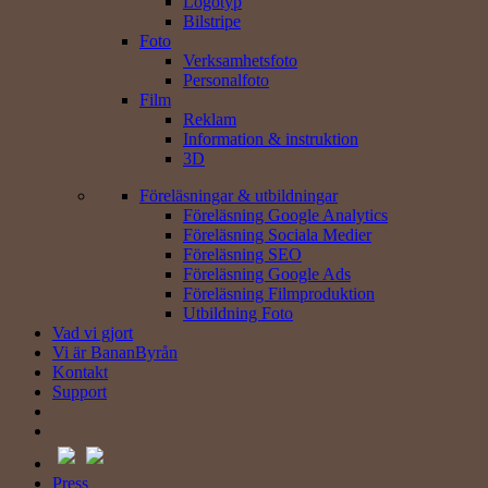
Logotyp
Bilstripe
Foto
Verksamhets­foto
Personal­foto
Film
Reklam
Information & instruktion
3D
Föreläsningar & utbildningar
Föreläsning Google Analytics
Föreläsning Sociala Medier
Föreläsning SEO
Föreläsning Google Ads
Föreläsning Filmproduktion
Utbildning Foto
Vad vi gjort
Vi är BananByrån
Kontakt
Support
Press