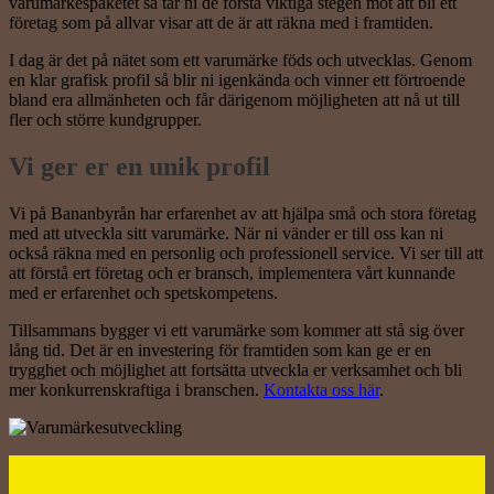
varumärkespaketet så tar ni de första viktiga stegen mot att bli ett
företag som på allvar visar att de är att räkna med i framtiden.
I dag är det på nätet som ett varumärke föds och utvecklas. Genom
en klar grafisk profil så blir ni igenkända och vinner ett förtroende
bland era allmänheten och får därigenom möjligheten att nå ut till
fler och större kundgrupper.
Vi ger er en unik profil
Vi på Bananbyrån har erfarenhet av att hjälpa små och stora företag
med att utveckla sitt varumärke. När ni vänder er till oss kan ni
också räkna med en personlig och professionell service. Vi ser till att
att förstå ert företag och er bransch, implementera vårt kunnande
med er erfarenhet och spetskompetens.
Tillsammans bygger vi ett varumärke som kommer att stå sig över
lång tid. Det är en investering för framtiden som kan ge er en
trygghet och möjlighet att fortsätta utveckla er verksamhet och bli
mer konkurrenskraftiga i branschen.
Kontakta oss här
.