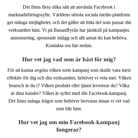
Det finns flera olika sätt att använda Facebook i
marknadsföringssyfte. Världens största sociala medie-plattform
ger många möjligheter, och det gäller att hitta det som passar din
verksamhet bäst. Vi på BananByrån har järnkoll på kampanjer,
Nödvändiga
annonsering, sponsrade inlägg och allt annat du kan behöva.
Dessa kakor
Kontakta oss här nedan.
går inte att
välja bort. De
behövs för att
Hur vet jag vad som är bäst för mig?
hemsidan
över huvud
För att kunna avgöra vilken sorts kampanj som skulle vara mest
taget ska
effektiv för dig och din verksamhet, behöver vi veta mer. Vilken
fungera.
bransch är du i? Vilken produkt eller tjänst levererar du? Vilka
är dina kunder? Vilket är syftet med din Facebook-kampanj.
Statistik
Det finns många frågor som behöver besvaras innan vi vet vad
För att vi ska
som blir bäst.
kunna
förbättra
Hur vet jag om min Facebook-kampanj
hemsidans
funktionalitet
fungerar?
och