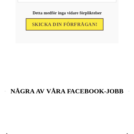
Genom att dela
med dig av dina
Detta medför inga vidare förpliktelser
intressen och ditt
beteende när du
surfar ökar du
chansen att få se
personligt
anpassat innehåll
och erbjudanden.
NÅGRA AV VÅRA FACEBOOK-JOBB