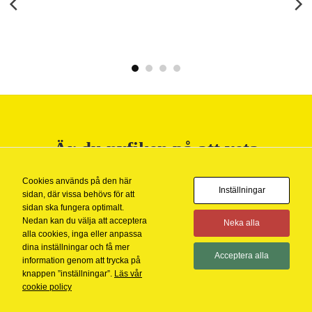
Är du nyfiken på att veta
mer?
MORA HOTELL – SOCIALA
Cookies används på den här
Inställningar
MEDIA
sidan, där vissa behövs för att
KONTAKTA OSS
sidan ska fungera optimalt.
Nedan kan du välja att acceptera
Neka alla
När det gäller arbete med digital marknadsföring är produktion av
alla cookies, inga eller anpassa
hemsida bara början. Det gäller...
dina inställningar och få mer
Acceptera alla
information genom att trycka på
LÄS MER
knappen ”inställningar”.
Läs vår
cookie policy
Copyright 2026 ©
BananByrån AB