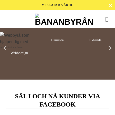
×
Skip
VI SKAPAR VÄRDE
to
content
Hemsida
E-handel
Webbdesign
SÄLJ OCH NÅ KUNDER VIA
FACEBOOK