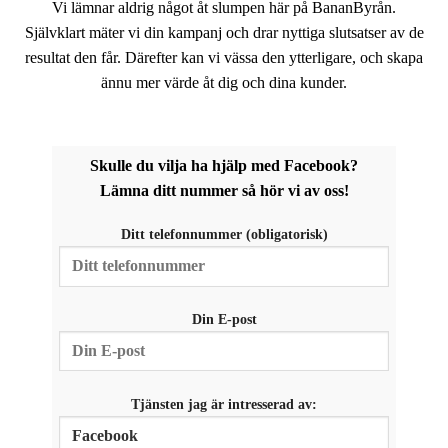
uppbyggnad,
Vi lämnar aldrig något åt slumpen här på BananByrån.
baserat på
Självklart mäter vi din kampanj och drar nyttiga slutsatser av de
hur hemsidan
resultat den får. Därefter kan vi vässa den ytterligare, och skapa
används.
ännu mer värde åt dig och dina kunder.
Upplevelse
För att vår
hemsida ska
Skulle du vilja ha hjälp med Facebook?
prestera så
Lämna ditt nummer så hör vi av oss!
bra som
möjligt
under ditt
Ditt telefonnummer (obligatorisk)
besök. Om
du nekar de
här kakorna
kommer viss
Din E-post
funktionalitet
att försvinna
från
hemsidan.
Tjänsten jag är intresserad av:
Marknadsföring