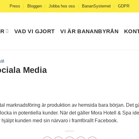
Press
Bloggen
Jobba hos oss
BananSystemet
GDPR
ÖR
VAD VI GJORT
VI ÄR BANANBYRÅN
KON
AM
ociala Media
tal marknadsföring är produktion av hemsida bara början. Det gäl
h locka in potentiella kunder. När det gäller Mora Hotell & Spa id
 hjälpt kunden med sin närvaro i framförallt Facebook.