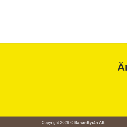
Ä
Copyright 2026 ©
BananByrån AB