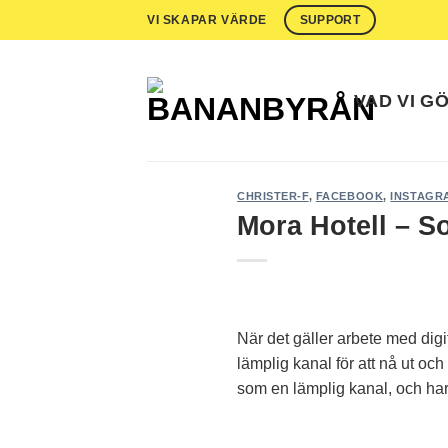
Skip
VI SKAPAR VÄRDE
SUPPORT
to
content
VAD VI G
CHRISTER-F
,
FACEBOOK
,
INSTAGR
Mora Hotell – S
När det gäller arbete med digi
lämplig kanal för att nå ut oc
som en lämplig kanal, och har