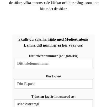
uppbyggnad,
de söker, vilka annonser de klickar och hur många som inte
baserat på
hittar det de söker.
hur hemsidan
används.
Upplevelse
För att vår
hemsida ska
Skulle du vilja ha hjälp med Mediestrategi?
prestera så
Lämna ditt nummer så hör vi av oss!
bra som
möjligt
Ditt telefonnummer (obligatorisk)
under ditt
besök. Om
du nekar de
här kakorna
kommer viss
Din E-post
funktionalitet
att försvinna
från
hemsidan.
Tjänsten jag är intresserad av:
Marknadsföring