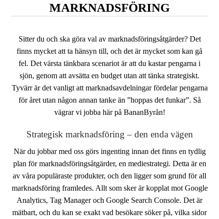
MARKNADSFÖRING
Sitter du och ska göra val av marknadsföringsåtgärder? Det
finns mycket att ta hänsyn till, och det är mycket som kan gå
Nödvändiga
fel. Det värsta tänkbara scenariot är att du kastar pengarna i
Dessa kakor
går inte att
sjön, genom att avsätta en budget utan att tänka strategiskt.
välja bort. De
Tyvärr är det vanligt att marknadsavdelningar fördelar pengarna
behövs för att
för året utan någon annan tanke än ”hoppas det funkar”. Så
hemsidan
över huvud
vägrar vi jobba här på BananByrån!
taget ska
fungera.
Strategisk marknadsföring – den enda vägen
När du jobbar med oss görs ingenting innan det finns en tydlig
Statistik
plan för marknadsföringsåtgärder, en mediestrategi. Detta är en
För att vi ska
av våra populäraste produkter, och den ligger som grund för all
kunna
förbättra
marknadsföring framledes. Allt som sker är kopplat mot Google
hemsidans
Analytics, Tag Manager och Google Search Console. Det är
funktionalitet
mätbart, och du kan se exakt vad besökare söker på, vilka sidor
och