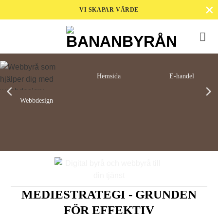
×
Skip
VI SKAPAR VÄRDE
to
content
Hemsida
E-handel
Webbdesign
MEDIESTRATEGI - GRUNDEN
FÖR EFFEKTIV