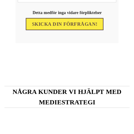
Genom att dela
med dig av dina
Detta medför inga vidare förpliktelser
intressen och ditt
beteende när du
surfar ökar du
chansen att få se
personligt
anpassat innehåll
och erbjudanden.
NÅGRA KUNDER VI HJÄLPT MED
MEDIESTRATEGI