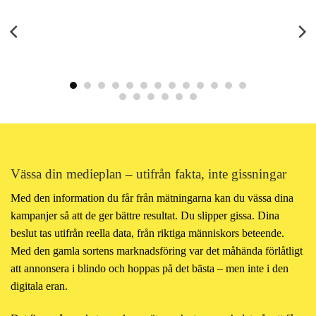
Vässa din medieplan – utifrån fakta, inte gissningar
Med den information du får från mätningarna kan du vässa dina
MORA HOTELL –
kampanjer så att de ger bättre resultat. Du slipper gissa. Dina
MEDIESTRATEGI
beslut tas utifrån reella data, från riktiga människors beteende.
Med den gamla sortens marknadsföring var det måhända förlåtligt
Mediestrategi – grunden för all effektiv digital marknadsföring.
att annonsera i blindo och hoppas på det bästa – men inte i den
Denna strategiska plan har legat till grund för de andra strategiska
digitala eran.
åtgärder vi har gjort för denna kund: SEO, SEM och sociala medier
med mera.