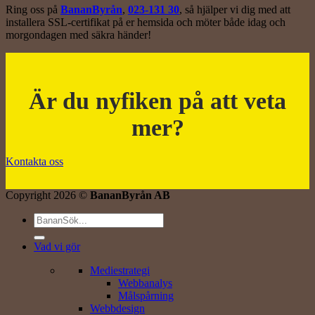
Ring oss på
BananByrån
,
023-131 30
, så hjälper vi dig med att
installera SSL-certifikat på er hemsida och möter både idag och
morgondagen med säkra händer!
Är du nyfiken på att veta
mer?
Kontakta oss
Copyright 2026 ©
BananByrån AB
Vad vi gör
Mediestrategi
Webbanalys
Målspårning
Webbdesign