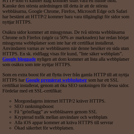
HTTP som vi känner idag kommer snart vara ett minne blott.
Kanske den största anledningen till detta är att de största
webbläsarna, Google Chrome, Firefox, Microsoft Edge och Safari
har bestämt att HTTP/2 kommer bara vara tillgängligt för sidor som
nyttjar HTTPS.
Osäkra sidor kommer att missgynnas. De två största webbläsarna
Chrome och Firefox (utgör ca 50% av marknaden) har redan börjat
missgynna webbplatser som inte har ett certifikat installerat.
Användaren varnas av webbläsaren när denne besöker en sida utan
HTTPS. En sk. rödflagg visas för kund, ”Inte säker webbplats”.
Google bloggade
nyligen att dom kommer att lista alla webbplatser
som osäkra som inte nyttjar HTTPS.
Som en extra boost för att flytta över från gamla HTTP till att nyttja
HTTPS har
Google premierat webbplatser
som har ett SSL
certifikat installerat, genom att öka SEO rankningen för dessa sidor.
Fördelar med ett SSL-certifikat:
Morgondagens internet HTTP/2 kräver HTTPS.
SEO rankningsboost
Få ”grönflagg” av webbläsaren genom SSL
Krypterad trafik mellan användare och webbplats
Alla iOS appar kommer att kräva HTTPS till servrar
Ökad säkerhet för webbplatsen.