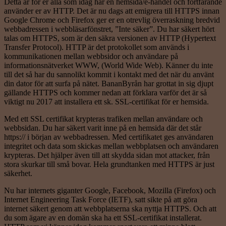
Detta är för er alla som idag har en hemsida/e-handel och fortfarande
använder er av HTTP. Det är nu dags att emigrera till HTTPS innan
Google Chrome och Firefox ger er en otrevlig överraskning bredvid
webbadressen i webbläsarfönstret, ”Inte säker”. Du har säkert hört
talas om HTTPS, som är den säkra versionen av HTTP (Hypertext
Transfer Protocol). HTTP är det protokollet som används i
kommunikationen mellan webbsidor och användare på
informationsnätverket WWW, (World Wide Web). Känner du inte
till det så har du sannolikt kommit i kontakt med det när du använt
din dator för att surfa på nätet. BananByrån har grottat in sig djupt
gällande HTTPS och kommer nedan att förklara varför det är så
viktigt nu 2017 att installera ett sk. SSL-certifikat för er hemsida.
Med ett SSL certifikat krypteras trafiken mellan användare och
webbsidan. Du har säkert varit inne på en hemsida där det står
https:// i början av webbadressen. Med certifikatet ges användaren
integritet och data som skickas mellan webbplatsen och användaren
krypteras. Det hjälper även till att skydda sidan mot attacker, från
stora skurkar till små bovar. Hela grundtanken med HTTPS är just
säkerhet.
Nu har internets giganter Google, Facebook, Mozilla (Firefox) och
Internet Engineering Task Force (IETF), satt sikte på att göra
internet säkert genom att webbplatserna ska nyttja HTTPS. Och att
du som ägare av en domän ska ha ett SSL-certifikat installerat.