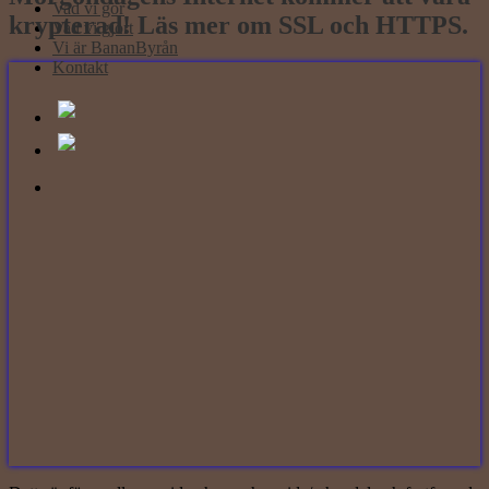
Vad vi gör
krypterad! Läs mer om SSL och HTTPS.
Vad vi gjort
Vi är BananByrån
Kontakt