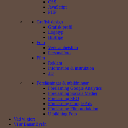
CSS
JavaScript
PHP
Grafisk design
Grafisk profil
Logotyp
Bilstripe
Foto
Verksamhets­foto
Personal­foto
Film
Reklam
Information & instruktion
3D
Föreläsningar & utbildningar
Föreläsning Google Analytics
Föreläsning Sociala Medier
Föreläsning SEO
Föreläsning Google Ads
Föreläsning Filmproduktion
Utbildning Foto
Vad vi gjort
Vi är BananByrån