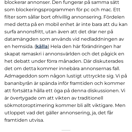
blockerar annonser. Den fungerar på samma sätt
som blockeringsprogrammen för pc och mac. Ett
Marknadsföring
filter som sållar bort ofrivillig annonsering. Fördelen
Genom att dela
med detta på en mobil enhet är inte bara att du kan
med dig av dina
surfa annonsfritt, utan även att det drar ner på
intressen och ditt
beteende när du
datamängden som används vid nedladdningen av
surfar ökar du
en hemsida. (
källa
) Hela den här förändringen har
chansen att få se
skapat ramaskri i annonsvärlden och det pågick en
personligt
anpassat innehåll
het debatt under förra månaden. Där diskuterades
och erbjudanden.
det om detta kommer innebära annonsernas fall.
Admageddon som någon lustigt uttryckte sig. Vi på
bananbyrån är spända inför framtiden och kommer
att fortsätta hålla ett öga på denna diskussionen. Vi
är övertygade om att vikten av traditionell
sökmotoroptimering kommer bli allt viktigare. Men
utloppet vad det gäller annonsering, ja, det får
framtiden utvisa.