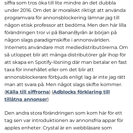
och
siffra som tros öka till lite mindre än det dubbla
uppbyggnad,
under 2016. Om det är moraliskt riktigt att använda
baserat på
programvara för annonsblockering lämnar jag till
hur
hemsidan
någon etisk professor att bedöma. Men den här lilla
används.
förändringen tror vi på BananByrån är början på
någon slags paradigmskifte i annonsvärlden.
Internets användare mot mediedistributörerna. Om
Upplevelse
så utloppet blir att många distributörer går ihop för
För att vår
hemsida ska
att skapa en Spotify-lösning där man betalar en fast
prestera så
taxa för innehållet eller om det blir att
bra som
annonsblockerare förbjuds enligt lag är inte jag rätt
möjligt
under ditt
man att svara på. Men något slags skifte kommer.
besök. Om
(
Källa till siffrorna
) (
Adblocks förklaring till
du nekar de
tillåtna annonser
)
här kakorna
kommer viss
funktionalitet
Den andra stora förändringen som kom här för ett
att försvinna
tag sen var introduktionen av annonsfria appar för
från
apples enheter. Crystal är en webbläsare som
hemsidan.