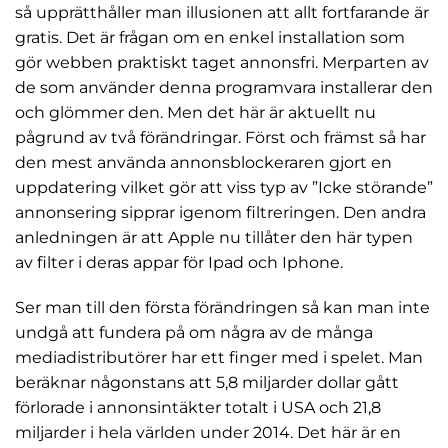
så upprätthåller man illusionen att allt fortfarande är
gratis. Det är frågan om en enkel installation som
gör webben praktiskt taget annonsfri. Merparten av
de som använder denna programvara installerar den
och glömmer den. Men det här är aktuellt nu
Nödvändiga
Dessa kakor
pågrund av två förändringar. Först och främst så har
går inte att
den mest använda annonsblockeraren gjort en
välja bort. De
uppdatering vilket gör att viss typ av ”Icke störande”
behövs för att
annonsering sipprar igenom filtreringen. Den andra
hemsidan
över huvud
anledningen är att Apple nu tillåter den här typen
taget ska
av filter i deras appar för Ipad och Iphone.
fungera.
Ser man till den första förändringen så kan man inte
undgå att fundera på om några av de många
Statistik
För att vi ska
mediadistributörer har ett finger med i spelet. Man
kunna
beräknar någonstans att 5,8 miljarder dollar gått
förbättra
förlorade i annonsintäkter totalt i USA och 21,8
hemsidans
funktionalitet
miljarder i hela världen under 2014. Det här är en