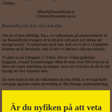
Christer.
Mikael@bananbyran.se
Christer@bananbyran.se
BananByrån har nya lokaler.
Om än så bara tillfälligt. P.g.a. en vattenskada på gamla kontoret så
var BananByrån tvungen att ta sitt pick och pack och lämna sitt
mysiga kontor. Vi misströstar dock inte, dels vet vi att vi i framtiden
kommer att få återvända, dels så trivs vi rätt bra i våra nya lokaler.
Vi sitter nu på Falugatan 2 i Falun. Det är i Falan-gallerians
byggnad, ovanpå Systembolaget. Med de strax över 500 kvm yta så
finns det ingen anledning att trängas, även om vi tycker att det är rätt
mysigt att vara varandra nära.
Du som kund är mer än välkommen att kika förbi, ta en kopp kaffe
och prata igenom vidare utveckling av ditt företags marknadsföring.
Är du nyfiken på att veta