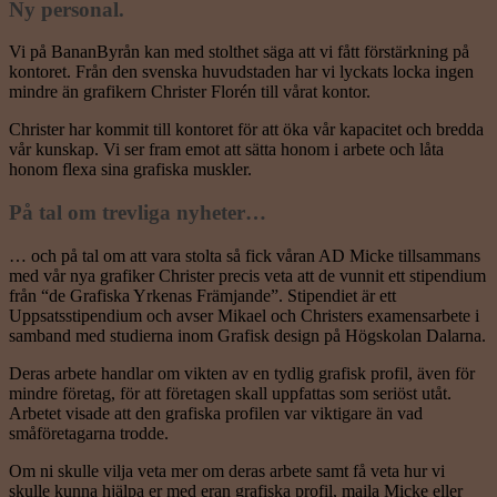
Ny personal.
Vi på BananByrån kan med stolthet säga att vi fått förstärkning på
kontoret. Från den svenska huvudstaden har vi lyckats locka ingen
mindre än grafikern Christer Florén till vårat kontor.
Christer har kommit till kontoret för att öka vår kapacitet och bredda
vår kunskap. Vi ser fram emot att sätta honom i arbete och låta
honom flexa sina grafiska muskler.
På tal om trevliga nyheter…
… och på tal om att vara stolta så fick våran AD Micke tillsammans
med vår nya grafiker Christer precis veta att de vunnit ett stipendium
från “de Grafiska Yrkenas Främjande”. Stipendiet är ett
Uppsatsstipendium och avser Mikael och Christers examensarbete i
samband med studierna inom Grafisk design på Högskolan Dalarna.
Deras arbete handlar om vikten av en tydlig grafisk profil, även för
mindre företag, för att företagen skall uppfattas som seriöst utåt.
Arbetet visade att den grafiska profilen var viktigare än vad
småföretagarna trodde.
Om ni skulle vilja veta mer om deras arbete samt få veta hur vi
skulle kunna hjälpa er med eran grafiska profil, maila Micke eller