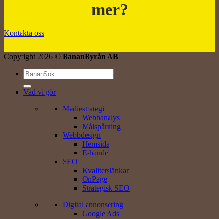
mer?
Kontakta oss
Copyright 2026 ©
BananByrån AB
Vad vi gör
Mediestrategi
Webbanalys
Målspårning
Webbdesign
Hemsida
E-handel
SEO
Kvalitetslänkar
OnPage
Strategisk SEO
Digital annonsering
Google Ads