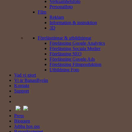
Verksamhets­foto
Personal­foto
Film
Reklam
Information & instruktion
3D
Föreläsningar & utbildningar
Föreläsning Google Analytics
Föreläsning Sociala Medier
Föreläsning SEO
Föreläsning Google Ads
Föreläsning Filmproduktion
Utbildning Foto
Vad vi gjort
Vi är BananByrån
Kontakt
Support
Press
Bloggen
Jobba hos oss
BananSystemet