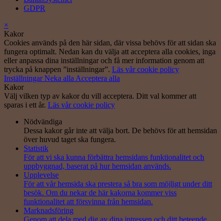
GDPR
×
Kakor
Cookies används på den här sidan, där vissa behövs för att sidan ska
fungera optimalt. Nedan kan du välja att acceptera alla cookies, inga
eller anpassa dina inställningar och få mer information genom att
trycka på knappen ”inställningar”.
Läs vår cookie policy
Inställningar
Neka alla
Acceptera alla
Kakor
Välj vilken typ av kakor du vill acceptera. Ditt val kommer att
sparas i ett år.
Läs vår cookie policy
Nödvändiga
Dessa kakor går inte att välja bort. De behövs för att hemsidan
över huvud taget ska fungera.
Statistik
För att vi ska kunna förbättra hemsidans funktionalitet och
uppbyggnad, baserat på hur hemsidan används.
Upplevelse
För att vår hemsida ska prestera så bra som möjligt under ditt
besök. Om du nekar de här kakorna kommer viss
funktionalitet att försvinna från hemsidan.
Marknadsföring
Genom att dela med dig av dina intressen och ditt beteende