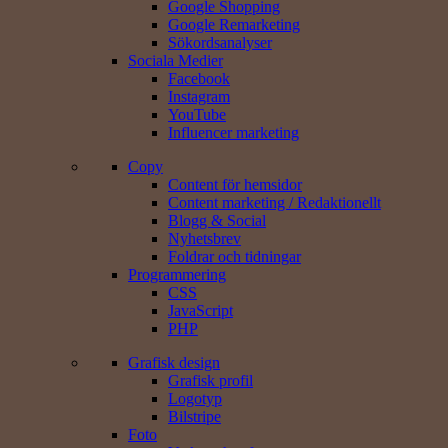
Google Shopping
Google Remarketing
Sökords­analyser
Sociala Medier
Facebook
Instagram
YouTube
Influencer marketing
Copy
Content för hemsidor
Content marketing / Redaktionellt
Blogg & Social
Nyhetsbrev
Foldrar och tidningar
Programmering
CSS
JavaScript
PHP
Grafisk design
Grafisk profil
Logotyp
Bilstripe
Foto