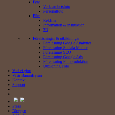
Foto
Verksamhets­foto
Personal­foto
Film
Reklam
Information & instruktion
3D
Föreläsningar & utbildningar
Föreläsning Google Analytics
Föreläsning Sociala Medier
Föreläsning SEO
Föreläsning Google Ads
Föreläsning Filmproduktion
Utbildning Foto
Vad vi gjort
Vi är BananByrån
Kontakt
Support
Press
Bloggen