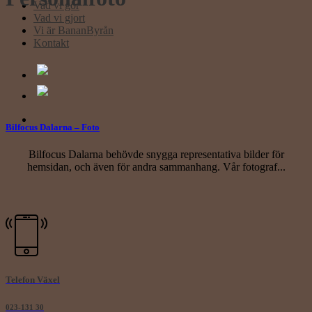
Vad vi gör
Vad vi gjort
Vi är BananByrån
Kontakt
Bilfocus Dalarna – Foto
Bilfocus Dalarna behövde snygga representativa bilder för
hemsidan, och även för andra sammanhang. Vår fotograf...
Telefon Växel
023-131 30