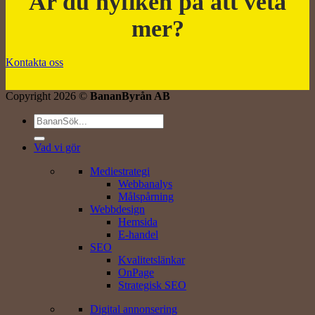
Är du nyfiken på att veta
mer?
Kontakta oss
Copyright 2026 ©
BananByrån AB
Vad vi gör
Mediestrategi
Webbanalys
Målspårning
Webbdesign
Hemsida
E-handel
SEO
Kvalitetslänkar
OnPage
Strategisk SEO
Digital annonsering