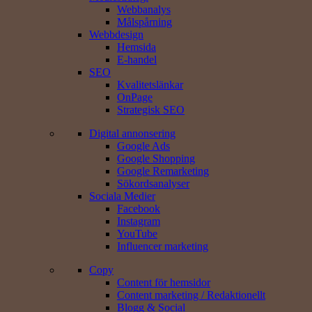
Webbanalys
Målspårning
Webbdesign
Hemsida
E-handel
SEO
Kvalitetslänkar
OnPage
Strategisk SEO
Digital annonsering
Google Ads
Google Shopping
Google Remarketing
Sökords­analyser
Sociala Medier
Facebook
Instagram
YouTube
Influencer marketing
Copy
Content för hemsidor
Content marketing / Redaktionellt
Blogg & Social