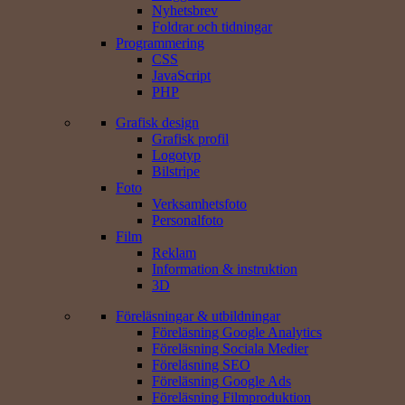
Nyhetsbrev
Foldrar och tidningar
Programmering
CSS
JavaScript
PHP
Grafisk design
Grafisk profil
Logotyp
Bilstripe
Foto
Verksamhets­foto
Personal­foto
Film
Reklam
Information & instruktion
3D
Föreläsningar & utbildningar
Föreläsning Google Analytics
Föreläsning Sociala Medier
Föreläsning SEO
Föreläsning Google Ads
Föreläsning Filmproduktion