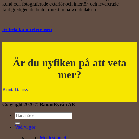
kund och fotograferade exteriör och interiör, och levererade
färdigredigerade bilder direkt in på webbplatsen.
Se hela kundreferensen
Är du nyfiken på att veta
mer?
Kontakta oss
Copyright 2026 ©
BananByrån AB
Vad vi gör
Mediestrategi