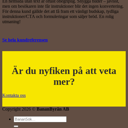
En hemsida utan text är oftast obegriplig. Snygga bilder – javisst,
men om besökaren inte får instruktioner blir det ingen konvertering.
För denna kund gällde det att få fram ett vänligt budskap, tydliga
instruktioner/CTA och formuleringar som säljer bröd. En rolig
utmaning!
Se hela kundreferensen
Är du nyfiken på att veta
mer?
Kontakta oss
Copyright 2026 ©
BananByrån AB