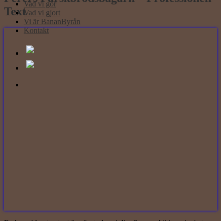
Vad vi gör
Text
Vad vi gjort
Vi är BananByrån
Kontakt