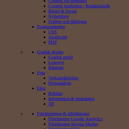
Content för hemsidor
Content marketing / Redaktionellt
Blogg & Social
Nyhetsbrev
Foldrar och tidningar
Programmering
CSS
JavaScript
PHP
Grafisk design
Grafisk profil
Logotyp
Bilstripe
Foto
Verksamhets­foto
Personal­foto
Film
Reklam
Information & instruktion
3D
Föreläsningar & utbildningar
Föreläsning Google Analytics
Föreläsning Sociala Medier