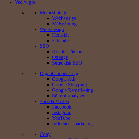
Vad vi gör
Mediestrategi
Webbanalys
Målspårning
Webbdesign
Hemsida
E-handel
SEO
Kvalitetslänkar
OnPage
Strategisk SEO
Digital annonsering
Google Ads
Google Shopping
Google Remarketing
Sökords­analyser
Sociala Medier
Facebook
Instagram
YouTube
Influencer marketing
Copy