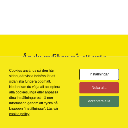
Nödvändiga
Dessa kakor
går inte att
välja bort. De
behövs för att
Är du nyfiken på att veta
hemsidan
över huvud
mer?
taget ska
Cookies används på den här
fungera.
Inställningar
sidan, där vissa behövs för att
KONTAKTA OSS
sidan ska fungera optimalt.
Nedan kan du välja att acceptera
Neka alla
alla cookies, inga eller anpassa
Statistik
dina inställningar och få mer
För att vi ska
Acceptera alla
information genom att trycka på
kunna
knappen ”inställningar”.
Läs vår
förbättra
hemsidans
cookie policy
funktionalitet
Copyright 2026 ©
BananByrån AB
och