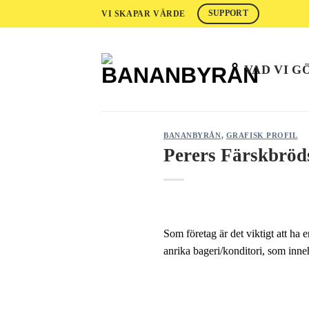
Skip
VI SKAPAR VÄRDE
SUPPORT
to
content
VAD VI G
BANANBYRÅN
,
GRAFISK PROFIL
Perers Färskbröds
Som företag är det viktigt att ha
anrika bageri/konditori, som innehå