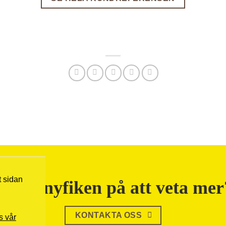
Nödvändiga
Dessa kakor
går inte att
välja bort. De
behövs för att
hemsidan
över huvud
t sidan
Är du nyfiken på att veta mer
taget ska
fungera.
KONTAKTA OSS
s vår
Statistik