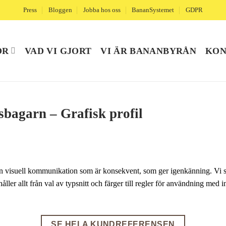
Press
Bloggen
Jobba hos oss
BananSystemet
GDPR
ÖR
VAD VI GJORT
VI ÄR BANANBYRÅN
KON
bagarn – Grafisk profil
 en visuell kommunikation som är konsekvent, som ger igenkänning. Vi ska
ller allt från val av typsnitt och färger till regler för användning med i
SE HELA KUNDREFERENSEN