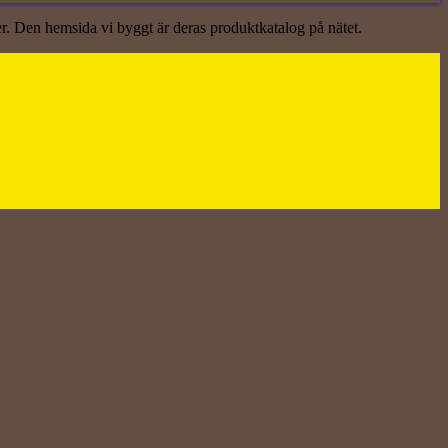
er. Den hemsida vi byggt är deras produktkatalog på nätet.
?