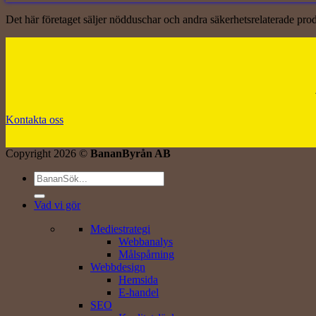
Det här företaget säljer nödduschar och andra säkerhetsrelaterade prod
Kontakta oss
Copyright 2026 ©
BananByrån AB
Vad vi gör
Mediestrategi
Webbanalys
Målspårning
Webbdesign
Hemsida
E-handel
SEO