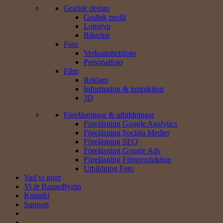
Grafisk design
Grafisk profil
Logotyp
Bilstripe
Foto
Verksamhets­foto
Personal­foto
Film
Reklam
Information & instruktion
3D
Föreläsningar & utbildningar
Föreläsning Google Analytics
Föreläsning Sociala Medier
Föreläsning SEO
Föreläsning Google Ads
Föreläsning Filmproduktion
Utbildning Foto
Vad vi gjort
Vi är BananByrån
Kontakt
Support