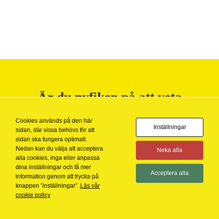
Nödvändiga
Dessa kakor
går inte att
välja bort. De
behövs för att
Är du nyfiken på att veta
hemsidan
över huvud
mer?
taget ska
Cookies används på den här
fungera.
Inställningar
sidan, där vissa behövs för att
KONTAKTA OSS
sidan ska fungera optimalt.
Nedan kan du välja att acceptera
Neka alla
alla cookies, inga eller anpassa
Statistik
dina inställningar och få mer
För att vi ska
Acceptera alla
information genom att trycka på
kunna
knappen ”inställningar”.
Läs vår
förbättra
hemsidans
cookie policy
funktionalitet
Copyright 2026 ©
BananByrån AB
och