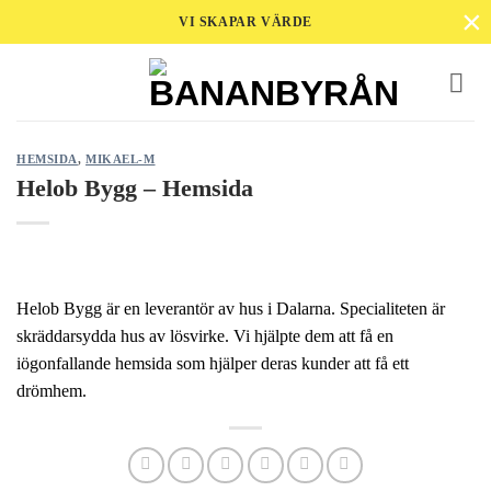
×
Skip
VI SKAPAR VÄRDE
to
content
HEMSIDA
,
MIKAEL-M
Helob Bygg – Hemsida
Helob Bygg är en leverantör av hus i Dalarna. Specialiteten är
skräddarsydda hus av lösvirke. Vi hjälpte dem att få en
iögonfallande hemsida som hjälper deras kunder att få ett
drömhem.