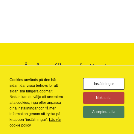
Är du nyfiken på att veta
mer?
Cookies används på den här
Inställningar
sidan, där vissa behövs för att
KONTAKTA OSS
sidan ska fungera optimalt.
Nedan kan du välja att acceptera
Neka alla
alla cookies, inga eller anpassa
dina inställningar och få mer
Acceptera alla
information genom att trycka på
knappen ”inställningar”.
Läs vår
cookie policy
Copyright 2026 ©
BananByrån AB