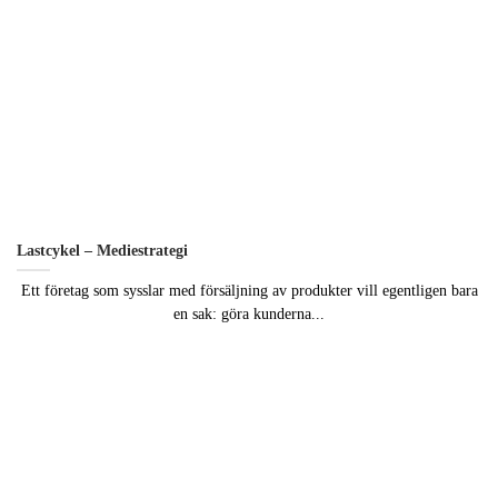
Genom att dela
med dig av dina
intressen och ditt
beteende när du
surfar ökar du
chansen att få se
personligt
anpassat innehåll
och erbjudanden.
Lastcykel – Mediestrategi
Ett företag som sysslar med försäljning av produkter vill egentligen bara
en sak: göra kunderna...