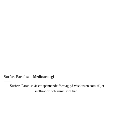
uppbyggnad,
baserat på
hur hemsidan
används.
Upplevelse
För att vår
hemsida ska
prestera så
bra som
möjligt
under ditt
besök. Om
du nekar de
här kakorna
Surfers Paradise – Mediestrategi
kommer viss
funktionalitet
Surfers Paradise är ett spännande företag på västkusten som säljer
att försvinna
surfbrädor och annat som har...
från
hemsidan.
Marknadsföring