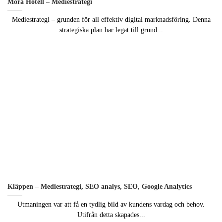
Mora Hotell – Mediestrategi
Mediestrategi – grunden för all effektiv digital marknadsföring. Denna
strategiska plan har legat till grund...
Nödvändiga
Dessa kakor
går inte att
välja bort. De
behövs för att
hemsidan
över huvud
taget ska
fungera.
Statistik
För att vi ska
kunna
Kläppen – Mediestrategi, SEO analys, SEO, Google Analytics
förbättra
hemsidans
Utmaningen var att få en tydlig bild av kundens vardag och behov.
funktionalitet
Utifrån detta skapades...
och